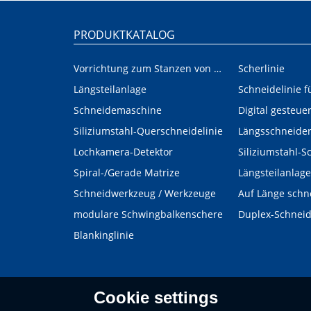
PRODUKTKATALOG
Vorrichtung zum Stanzen von Innen-/Außenplatinen im Automobilbereich
Scherlinie
Längsteilanlage
Schneidemaschine
Siliziumstahl-Querschneidelinie
Längsschneide
Lochkamera-Detektor
Siliziumstahl-S
Spiral-/Gerade Matrize
Längsteilanlage
Schneidwerkzeug / Werkzeuge
Auf Länge schn
modulare Schwingbalkenschere
Duplex-Schnei
Blankinglinie
Cookie settings