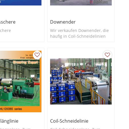
sschere
Downender
schere
Wir verkaufen Downender, die
häufig in Coil-Schneidelinien
verwendet werden.
länglinie
Coil-Schneidelinie