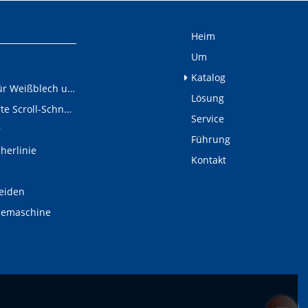
Heim
Um
Katalog
Schneidelinie für Weißblech und Aluminiumschnecken
Lösung
Digital gesteuerte Scroll-Schneidelinie
Service
r
Führung
cherlinie
Kontakt
eiden
demaschine