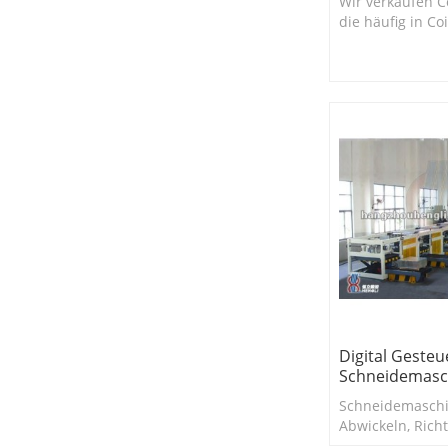
Wir verkaufen Co
die häufig in Coi
Schneidelinien
werden.
Digital Gesteue
Schneidemasc
Schneidemasch
Abwickeln, Richt
hochpräzisen S