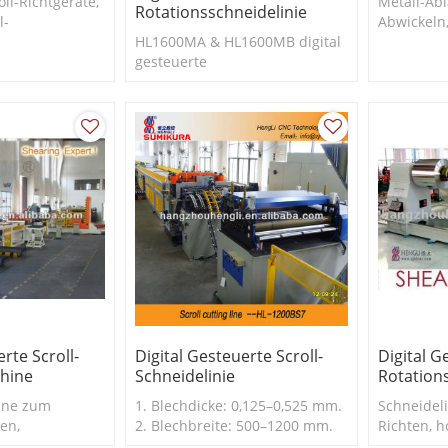
il-Richtgeräte,
Metall-Ab
Rotationsschneidelinie
l-
Abwickeln,
 verwendet
HL1600MA & HL1600MB digital
hochpräzi
gesteuerte
Schnecke
Rotationsschneidelinie
Stapeln v
Aluminiu
rte Scroll-
Digital Gesteuerte Scroll-
Digital G
hine
Schneidelinie
Rotation
ine zum
1. Blechdicke: 0,125–0,525 mm.
Schneidel
en,
2. Blechbreite: 500–1200 mm.
Richten, 
piralschneiden
3. Liniengeschwindigkeit: 175
Scrollsch