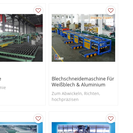
e
Blechschneidemaschine Für
Weißblech & Aluminium
nie
Zum Abwickeln, Richten,
hochpräzisen
Schneckenschneiden und
Stapeln von Weißblech oder
Aluminium.