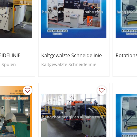
IDELINIE
Kaltgewalzte Schneidelinie
Rotation
r Spulen
Kaltgewalzte Schneidelinie
--------