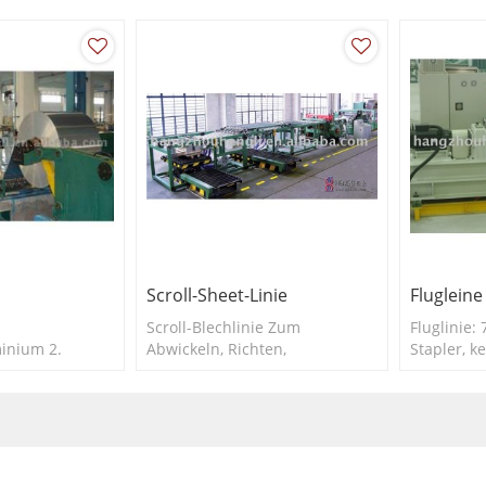
n Weißblech
Schnitte/min.
von Weißb
.
Aluminiu
Scroll-Sheet-Linie
Flugleine
Scroll-Blechlinie Zum
Fluglinie:
inium 2.
Abwickeln, Richten,
Stapler, k
0,125 ~ 0,525
hochpräzisen Scroll-Schneiden
erforderli
te: 500 ~ 1200
und Stapeln von Weißblech
chwindigkeit:
oder Aluminium.