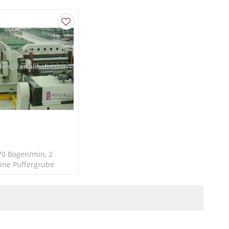
lech oder
Aluminium.
m.
 70 Bogen/min, 2
eine Puffergrube
ch