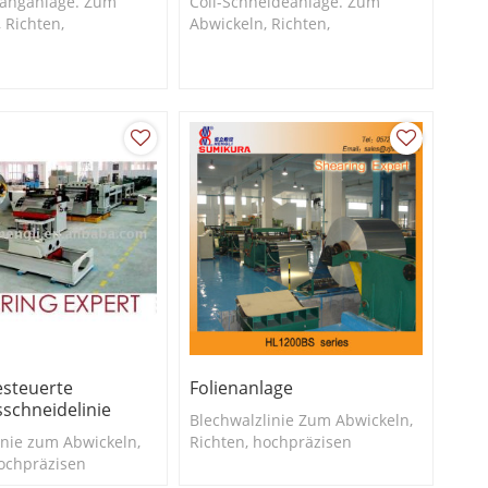
länganlage. Zum
Coil-Schneideanlage. Zum
 Richten,
Abwickeln, Richten,
sen
hochpräzisen Spiralschneiden
nschneiden und
und Stapeln von Weißblech
on Weißblech oder
oder Aluminium.
m.
esteuerte
Folienanlage
sschneidelinie
Blechwalzlinie Zum Abwickeln,
inie zum Abwickeln,
Richten, hochpräzisen
hochpräzisen
Spiralschneiden und Stapeln
neiden und Stapeln
von Weißblech oder