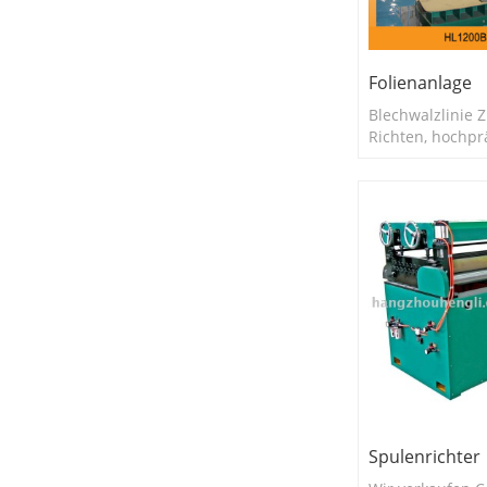
Folienanlage
Blechwalzlinie 
Richten, hochpr
Spiralschneiden
von Weißblech 
Aluminium.
Spulenrichter