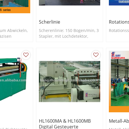
Scherlinie
Rotation
Zum Abwickeln,
Scherenlinie: 150 Bogen/min, 3
Rotations
äzisen
Stapler, mit Lochdetektor,
 und Stapeln
motorisiertem digitalen
oder
Inspektionstisch,
Schnellwechselsystem für die
Stanzform
HL1600MA & HL1600MB
Metall-Ab
Digital Gesteuerte