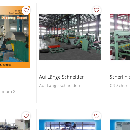
Auf Länge Schneiden
Scherlini
Auf Länge schneiden
CR-Scherli
inium 2.
0,125 ~ 0,525
te: 500 ~ 1200
chwindigkeit: