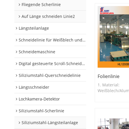
Fliegende Scherlinie
Auf Länge schneiden Linie2
Längsteilanlage
Schneidelinie für Weißblech und Aluminiumschnecken
Schneidemaschine
Digital gesteuerte Scroll-Schneidelinie
Siliziumstahl-Querschneidelinie
Folienlinie
1. Material:
Längsschneider
Weißblech/Alum
Materialstärke: 
Lochkamera-Detektor
mm 3. Blechbrei
mm 4. Linienges
Siliziumstahl-Scherlinie
56 SPM
Siliziumstahl-Längsteilanlage