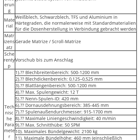
erun
g
Weißblech, Schwarzblech, TFS und Aluminium in
Mate
Härtegraden, die normalerweise mit Standardmaterialien
rial
für die Dosenherstellung in Verbindung gebracht werden
Matr
izens
Gerade Matrize / Scroll-Matrize
atz
Sche
renty
Vorschub bis zum Anschlag
p
1).?? Blechbreitenbereich: 500-1200 mm
2).?? Blechdickenbereich: 0,125–0,525 mm
3).?? Blattlängenbereich: 500-1200 mm
4).?? Max. Spulengewicht: 12 T
5).?? Nenn-Spulen-ID: 420 mm
6).?? Dornausdehnungsbereich: 385-445 mm
Tech
7).?? Spulenaußendurchmesser: 915-1700 mm
nisc
8).?? Maximale Liniengeschwindigkeit: 40 m/min
he
Para
9).?? Max. Schnitthübe: 50 SPM
mete
10). Maximales Bündelgewicht: 2100 kg
r
11). Maximale Bündelhöhe: 460 mm (einschließlich