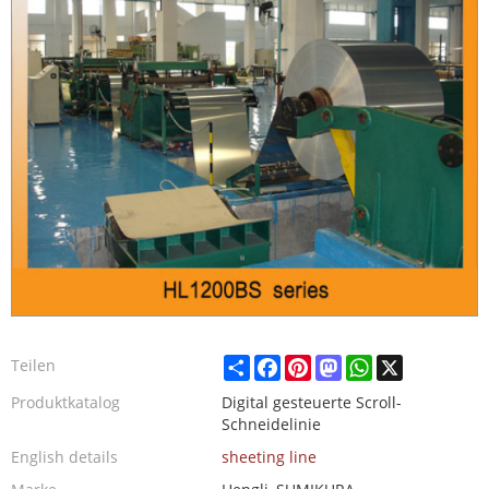
Share
Facebook
Pinterest
Mastodon
WhatsApp
X
Teilen
Produktkatalog
Digital gesteuerte Scroll-
Schneidelinie
English details
sheeting line