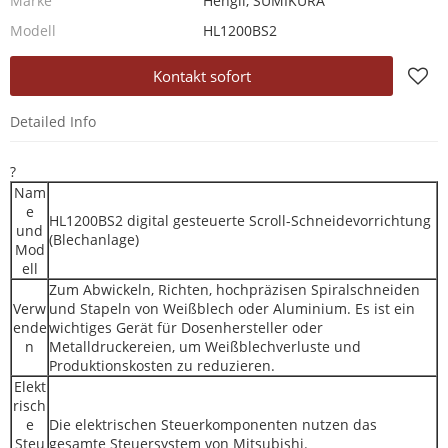
Marke
Hengli, SUMIKURA
Modell
HL1200BS2
Kontakt sofort
Detailed Info
?
Nam
e
HL1200BS2 digital gesteuerte Scroll-Schneidevorrichtung
und
(Blechanlage)
Mod
ell
Zum Abwickeln, Richten, hochpräzisen Spiralschneiden
Verw
und Stapeln von Weißblech oder Aluminium. Es ist ein
ende
wichtiges Gerät für Dosenhersteller oder
n
Metalldruckereien, um Weißblechverluste und
Produktionskosten zu reduzieren.
Elekt
risch
e
Die elektrischen Steuerkomponenten nutzen das
Steu
gesamte Steuersystem von Mitsubishi.