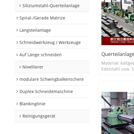
Siliziumstahl-Querteilanlage
Spiral-/Gerade Matrize
Längsteilanlage
Schneidwerkzeug / Werkzeuge
Querteilanlag
Auf Länge schneiden
Material: kaltge
Nivellierer
Edelstahl usw. S
0,2–3,0 mm. Schn
modulare Schwingbalkenschere
650 mm, 500–1
Duplex-Schneidemaschine
Blankinglinie
Reinigungsgerät