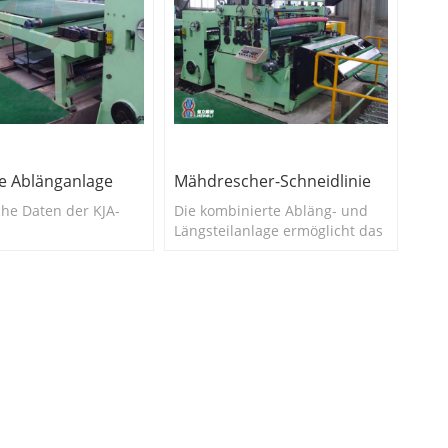
e Ablänganlage
Mähdrescher-Schneidlinie
che Daten der KJA-
Die kombinierte Abläng- und
Längsteilanlage ermöglicht das
Abwickeln, Richten, Messen,
Querschneiden auf Länge,
Längsschneiden usw.