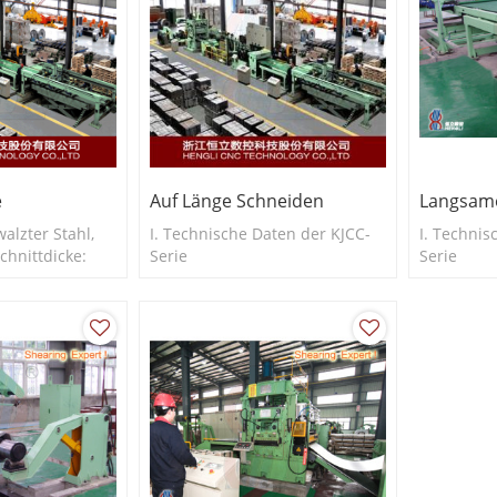
e
Auf Länge Schneiden
Langsam
walzter Stahl,
I. Technische Daten der KJCC-
I. Technis
chnittdicke:
Serie
Serie
ittbreite: 150–
850 mm usw.