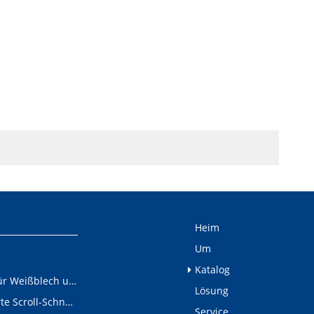
Heim
Um
Katalog
Schneidelinie für Weißblech und Aluminiumschnecken
Lösung
Digital gesteuerte Scroll-Schneidelinie
Service