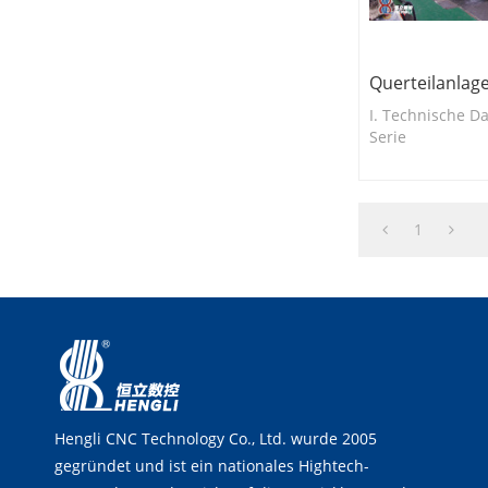
Querteilanlage
I. Technische Da
Serie
1
Hengli CNC Technology Co., Ltd. wurde 2005
gegründet und ist ein nationales Hightech-