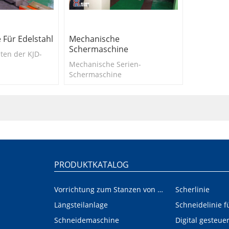
 Für Edelstahl
Mechanische
Schermaschine
ten der KJD-
Mechanische Serien-
Schermaschine
PRODUKTKATALOG
Vorrichtung zum Stanzen von Innen-/Außenplatinen im Automobilbereich
Scherlinie
Längsteilanlage
Schneidemaschine