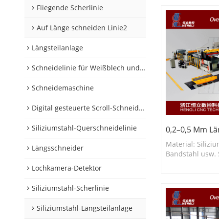
Fliegende Scherlinie
Auf Länge schneiden Linie2
Längsteilanlage
Schneidelinie für Weißblech und Aluminiumschnecken
Schneidemaschine
Digital gesteuerte Scroll-Schneidelinie
Siliziumstahl-Querschneidelinie
0,2–0,5 Mm Lä
Material: Silizi
Längsschneider
Bandstahl usw. 
0,2–0,5 mm Schni
Lochkamera-Detektor
mm
Siliziumstahl-Scherlinie
Siliziumstahl-Längsteilanlage