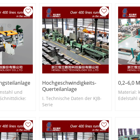
ngsteilanlage
Hochgeschwindigkeits-
0,2–6,0 
Querteilanlage
umstahl und
Material: 
Schnittdicke:
I. Technische Daten der KJB-
Edelstahl 
ttbreite: ≥ 71
Serie
0,2–6,0 mm
650 mm, 