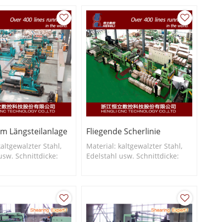
Mm Längsteilanlage
Fliegende Scherlinie
kaltgewalzter Stahl,
Material: kaltgewalzter Stahl,
usw. Schnittdicke:
Edelstahl usw. Schnittdicke:
. Schnittbreite: 150–
0,2–3,0 mm. Schnittbreite: 150–
500–2050 mm usw.
650 mm, 400–1650 mm usw.