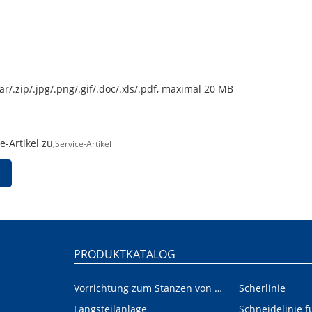
ar/.zip/.jpg/.png/.gif/.doc/.xls/.pdf, maximal 20 MB
-Artikel zu,
Service-Artikel
PRODUKTKATALOG
Vorrichtung zum Stanzen von Innen-/Außenplatinen im Automobilbereich
Scherlinie
Längsteilanlage