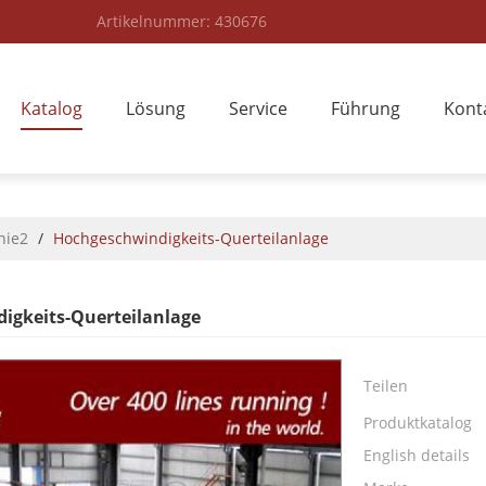
Artikelnummer: 430676
Katalog
Lösung
Service
Führung
Kont
nie2
/
Hochgeschwindigkeits-Querteilanlage
igkeits-Querteilanlage
Teilen
Produktkatalog
English details