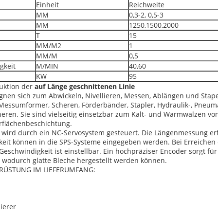
Einheit
Reichweite
MM
0,3-2, 0,5-3
MM
1250,1500,2000
T
15
n
MM/M2
1
MM/M
0,5
gkeit
M/MIN
40,60
KW
95
duktion der
auf Länge geschnittenen Linie
gnen sich zum Abwickeln, Nivellieren, Messen, Ablängen und Stape
Messumformer, Scheren, Förderbänder, Stapler, Hydraulik-, Pneuma
ren. Sie sind vielseitig einsetzbar zum Kalt- und Warmwalzen von
rflächenbeschichtung.
 wird durch ein NC-Servosystem gesteuert. Die Längenmessung erfo
eit können in die SPS-Systeme eingegeben werden. Bei Erreichen 
Geschwindigkeit ist einstellbar. Ein hochpräziser Encoder sorgt f
 wodurch glatte Bleche hergestellt werden können.
AUSRÜSTUNG IM LIEFERUMFANG:
l
lierer