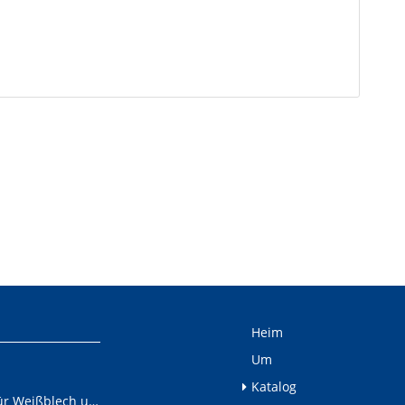
Heim
Um
Katalog
Schneidelinie für Weißblech und Aluminiumschnecken