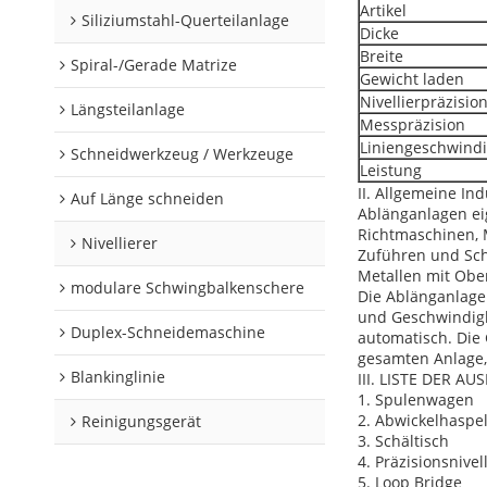
Artikel
Siliziumstahl-Querteilanlage
Dicke
Breite
Spiral-/Gerade Matrize
Gewicht laden
Nivellierpräzisio
Längsteilanlage
Messpräzision
Liniengeschwindi
Schneidwerkzeug / Werkzeuge
Leistung
II. Allgemeine In
Auf Länge schneiden
Ablänganlagen ei
Richtmaschinen, 
Nivellierer
Zuführen und Sche
Metallen mit Obe
modulare Schwingbalkenschere
Die Ablänganlage
und Geschwindigk
Duplex-Schneidemaschine
automatisch. Die 
gesamten Anlage,
Blankinglinie
III. LISTE DER 
1. Spulenwagen
2. Abwickelhaspe
Reinigungsgerät
3. Schältisch
4. Präzisionsnivel
5. Loop Bridge