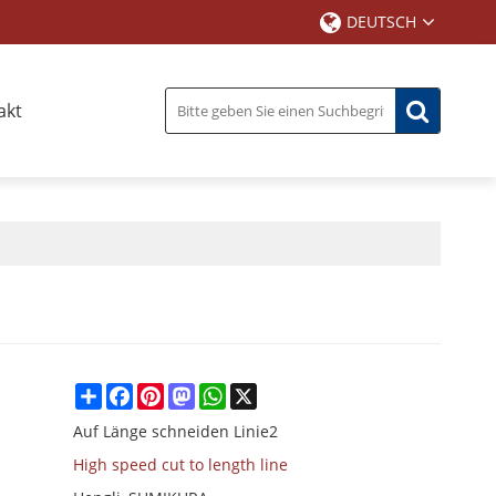
DEUTSCH
akt
Share
Facebook
Pinterest
Mastodon
WhatsApp
X
Auf Länge schneiden Linie2
High speed cut to length line