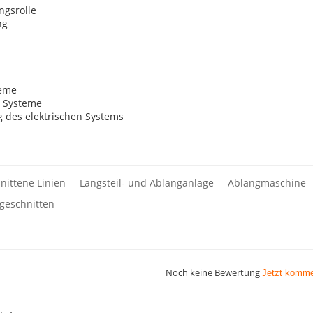
ngsrolle
ng
teme
e Systeme
g des elektrischen Systems
nittene Linien
Längsteil- und Ablänganlage
Ablängmaschine
 geschnitten
Noch keine Bewertung
Jetzt komme