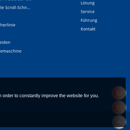
Lösung
Digital gesteuerte Scroll-Schneidelinie
Service
r
Führung
cherlinie
Kontakt
eiden
demaschine
 order to constantly improve the website for you.
l