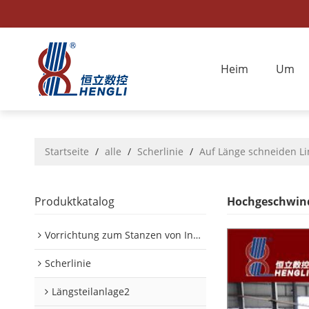
Heim
Um
Startseite
/
alle
/
Scherlinie
/
Auf Länge schneiden Li
Produktkatalog
Hochgeschwind
Vorrichtung zum Stanzen von Innen-/Außenplatinen im Automobilbereich
Scherlinie
Längsteilanlage2