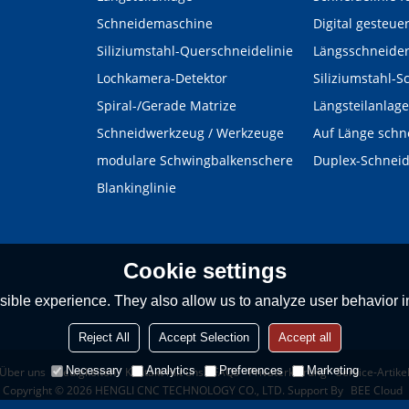
Schneidemaschine
Siliziumstahl-Querschneidelinie
Längsschneide
Lochkamera-Detektor
Siliziumstahl-S
Spiral-/Gerade Matrize
Längsteilanlage
Schneidwerkzeug / Werkzeuge
Auf Länge schn
modulare Schwingbalkenschere
Duplex-Schnei
Blankinglinie
Cookie settings
ible experience. They also allow us to analyze user behavior in
Reject All
Accept Selection
Accept all
Necessary
Analytics
Preferences
Marketing
Über uns
Neuigkeiten
Kontakt mit uns
FAQs
Privaterklärung
Service-Artike
Copyright © 2026
HENGLI CNC TECHNOLOGY CO., LTD.
Support By
BEE Cloud