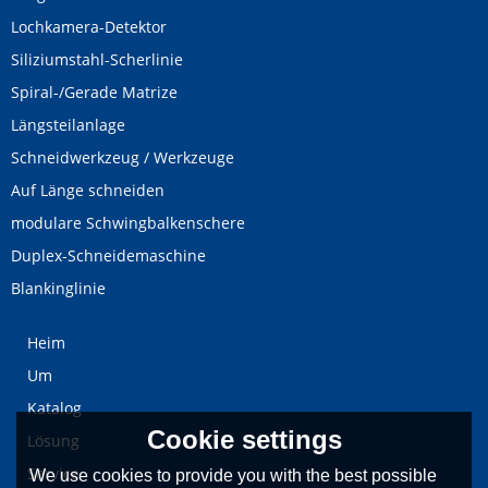
Lochkamera-Detektor
Siliziumstahl-Scherlinie
Spiral-/Gerade Matrize
Längsteilanlage
Schneidwerkzeug / Werkzeuge
Auf Länge schneiden
modulare Schwingbalkenschere
Duplex-Schneidemaschine
Blankinglinie
Heim
Um
Katalog
Cookie settings
Lösung
Service
We use cookies to provide you with the best possible