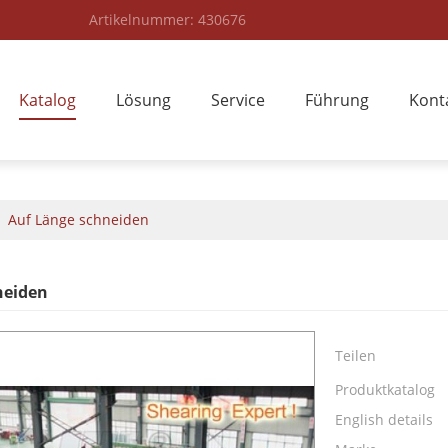
Artikelnummer: 430676
Katalog
Lösung
Service
Führung
Kont
/
Auf Länge schneiden
neiden
Teilen
Produktkatalog
English details