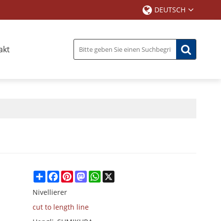
DEUTSCH
akt
Share
Facebook
Pinterest
Mastodon
WhatsApp
X
Nivellierer
cut to length line