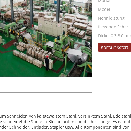
Marke
Modell
Nennleistung
fliegende Scherl
Dicke: 0,3-3,0 m
Kontakt sofort
zum Schneiden von kaltgewalztem Stahl, verzinktem Stahl, Edelsta
 schneidet die Spule in Bleche unterschiedlicher Länge. Es ist mit 
nder Schneider, Entlader, Stapler usw. Alle Komponenten sind von