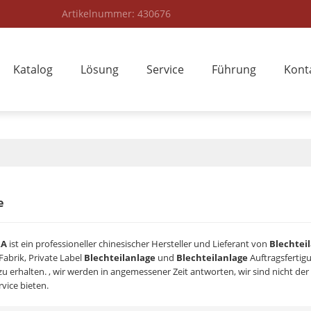
Artikelnummer: 430676
Katalog
Lösung
Service
Führung
Kont
e
RA
ist ein professioneller chinesischer Hersteller und Lieferant von
Blechtei
Fabrik, Private Label
Blechteilanlage
und
Blechteilanlage
Auftragsfertigu
u erhalten. , wir werden in angemessener Zeit antworten, wir sind nicht der
vice bieten.