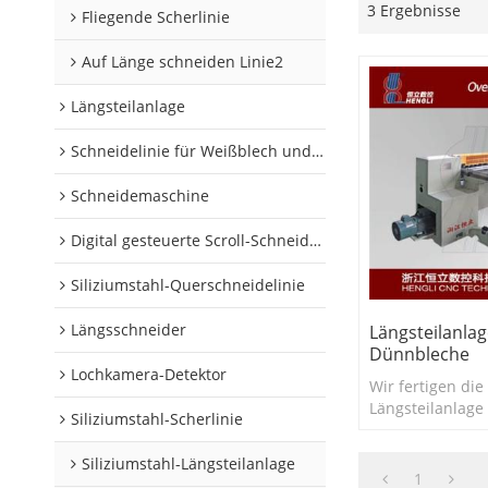
3 Ergebnisse
Fliegende Scherlinie
Auf Länge schneiden Linie2
Längsteilanlage
Schneidelinie für Weißblech und Aluminiumschnecken
Schneidemaschine
Digital gesteuerte Scroll-Schneidelinie
Siliziumstahl-Querschneidelinie
Längsschneider
Längsteilanlag
Dünnbleche
Lochkamera-Detektor
Wir fertigen die
Längsteilanlage 
Siliziumstahl-Scherlinie
Rohrindustrie. 
fertigen die Ro
Siliziumstahl-Längsteilanlage
Längsteilen der
1