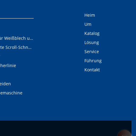
Heim
Um
Katalog
Schneidelinie für Weißblech und Aluminiumschnecken
Lösung
Digital gesteuerte Scroll-Schneidelinie
Service
r
Führung
cherlinie
Kontakt
eiden
demaschine