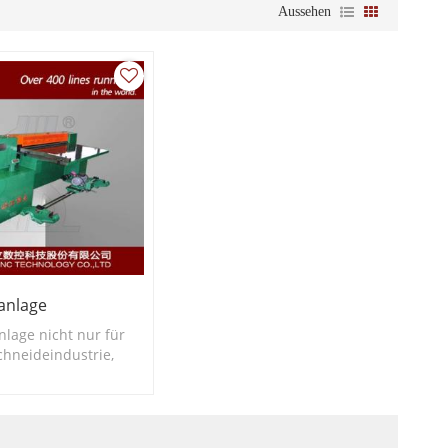
Aussehen
lanlage
nlage nicht nur für
chneideindustrie,
uch für die
rie.