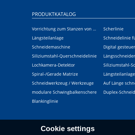
PRODUKTKATALOG
Vorrichtung zum Stanzen von Innen-/Außenplatinen im Automobilbereich
Scherlinie
Längsteilanlage
Schneidemaschine
Siliziumstahl-Querschneidelinie
Längsschneide
Lochkamera-Detektor
Siliziumstahl-S
Spiral-/Gerade Matrize
Längsteilanlage
Schneidwerkzeug / Werkzeuge
Auf Länge schn
modulare Schwingbalkenschere
Duplex-Schnei
Blankinglinie
Cookie settings