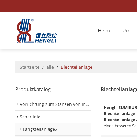
Heim
Um
Startseite
/
alle
/
Blechteilanlage
Produktkatalog
Blechteilanlag
Vorrichtung zum Stanzen von Innen-/Außenplatinen im Automobilbereich
Hengli, SUMIKU
Blechteilanlage
-
Scherlinie
Blechteilanlage
z
einen besseren Ser
Längsteilanlage2