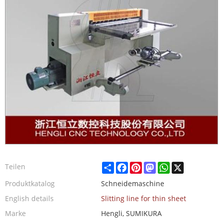
Share
Facebook
Pinterest
Mastodon
WhatsApp
X
Teilen
Produktkatalog
Schneidemaschine
English details
Slitting line for thin sheet
Marke
Hengli, SUMIKURA