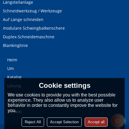
Längsteilanlage
Schneidwerkzeug / Werkzeuge
Auf Länge schneiden
modulare Schwingbalkenschere
Duplex-Schneidemaschine
Blankinglinie
Heim
Um
Katalog
Cookie settings
Lösung
Service
We use cookies to provide you with the best possible
experience. They also allow us to analyze user
Führung
behavior in order to constantly improve the website for
you.
Kontakt
Reject All
Accept Selection
Accept all