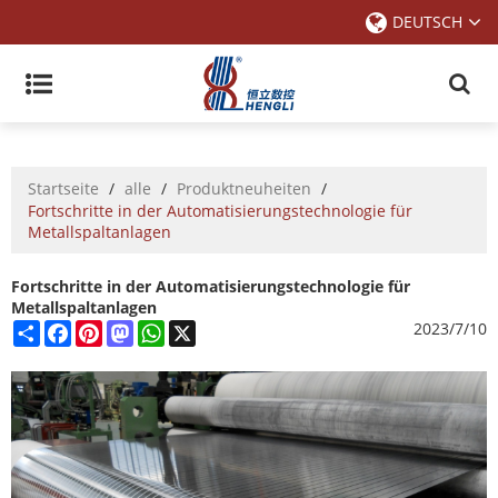
DEUTSCH
Startseite
/
alle
/
Produktneuheiten
/
Fortschritte in der Automatisierungstechnologie für
Metallspaltanlagen
Fortschritte in der Automatisierungstechnologie für
Metallspaltanlagen
Share
Facebook
Pinterest
Mastodon
WhatsApp
X
2023/7/10