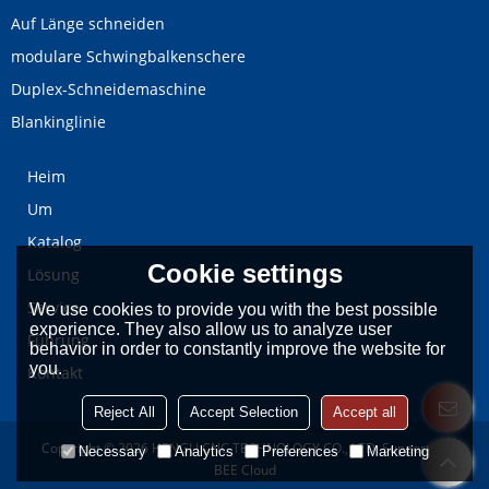
Auf Länge schneiden
modulare Schwingbalkenschere
Duplex-Schneidemaschine
Blankinglinie
Heim
Um
Katalog
Cookie settings
Lösung
Service
We use cookies to provide you with the best possible
experience. They also allow us to analyze user
Führung
behavior in order to constantly improve the website for
you.
Kontakt
Reject All
Accept Selection
Accept all
Copyright © 2026
HENGLI CNC TECHNOLOGY CO., LTD.
Support By
Necessary
Analytics
Preferences
Marketing
BEE Cloud