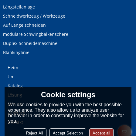
Längsteilanlage
Schneidwerkzeug / Werkzeuge
Auf Länge schneiden
modulare Schwingbalkenschere
Duplex-Schneidemaschine
Blankinglinie
Heim
Um
Katalog
Cookie settings
Lösung
Service
We use cookies to provide you with the best possible
experience. They also allow us to analyze user
Führung
behavior in order to constantly improve the website for
you.
Kontakt
Reject All
Accept Selection
Accept all