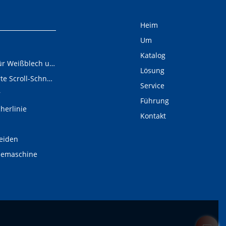
Heim
Um
Katalog
Schneidelinie für Weißblech und Aluminiumschnecken
Lösung
Digital gesteuerte Scroll-Schneidelinie
Service
r
Führung
cherlinie
Kontakt
eiden
demaschine