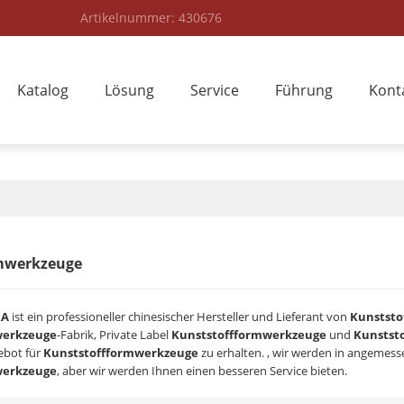
Artikelnummer: 430676
Katalog
Lösung
Service
Führung
Kont
mwerkzeuge
RA
ist ein professioneller chinesischer Hersteller und Lieferant von
Kunststo
werkzeuge
-Fabrik, Private Label
Kunststoffformwerkzeuge
und
Kunstst
ebot für
Kunststoffformwerkzeuge
zu erhalten. , wir werden in angemesse
werkzeuge
, aber wir werden Ihnen einen besseren Service bieten.