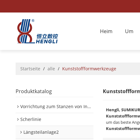
Heim
Um
Startseite
/
alle
/
Kunststoffformwerkzeuge
Produktkatalog
Kunststofffor
Vorrichtung zum Stanzen von Innen-/Außenplatinen im Automobilbereich
Hengli, SUMIKU
Kunststoffform
Scherlinie
um das beste Ang
Kunststoffform
Längsteilanlage2