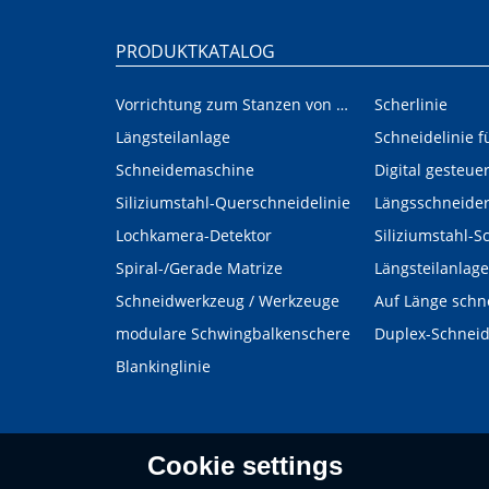
PRODUKTKATALOG
Vorrichtung zum Stanzen von Innen-/Außenplatinen im Automobilbereich
Scherlinie
Längsteilanlage
Schneidemaschine
Siliziumstahl-Querschneidelinie
Längsschneide
Lochkamera-Detektor
Siliziumstahl-S
Spiral-/Gerade Matrize
Längsteilanlage
Schneidwerkzeug / Werkzeuge
Auf Länge schn
modulare Schwingbalkenschere
Duplex-Schnei
Blankinglinie
Cookie settings