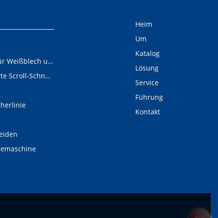
Heim
Um
Katalog
Schneidelinie für Weißblech und Aluminiumschnecken
Lösung
Digital gesteuerte Scroll-Schneidelinie
Service
r
Führung
cherlinie
Kontakt
eiden
demaschine