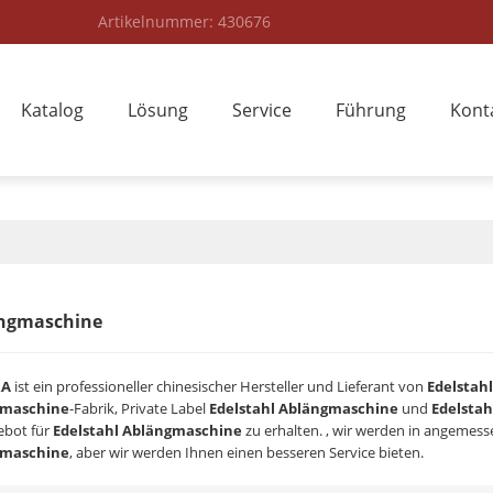
Artikelnummer: 430676
Katalog
Lösung
Service
Führung
Kont
ängmaschine
RA
ist ein professioneller chinesischer Hersteller und Lieferant von
Edelstah
gmaschine
-Fabrik, Private Label
Edelstahl Ablängmaschine
und
Edelsta
ebot für
Edelstahl Ablängmaschine
zu erhalten. , wir werden in angemesse
gmaschine
, aber wir werden Ihnen einen besseren Service bieten.