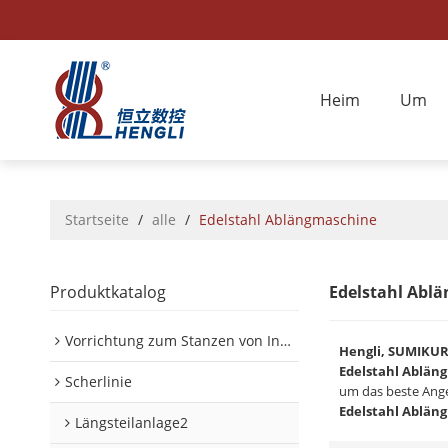
Heim
Um
Startseite
/
alle
/
Edelstahl Ablängmaschine
Produktkatalog
Edelstahl Abl
Vorrichtung zum Stanzen von Innen-/Außenplatinen im Automobilbereich
Hengli, SUMIKU
Edelstahl Ablän
Scherlinie
um das beste Ang
Edelstahl Ablän
Längsteilanlage2