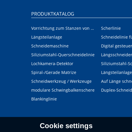
PRODUKTKATALOG
Vorrichtung zum Stanzen von Innen-/Außenplatinen im Automobilbereich
Scherlinie
Längsteilanlage
Schneidemaschine
Siliziumstahl-Querschneidelinie
Längsschneide
Lochkamera-Detektor
Siliziumstahl-S
Spiral-/Gerade Matrize
Längsteilanlage
Schneidwerkzeug / Werkzeuge
Auf Länge schn
modulare Schwingbalkenschere
Duplex-Schnei
Blankinglinie
Cookie settings