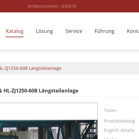
Artikelnummer: 430676
Katalog
Lösung
Service
Führung
Kont
L-ZJ1250-60B Längsteilanlage
& HL-ZJ1250-60B Längsteilanlage
Teilen
Produktkatalog
English details