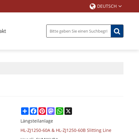
DEUTSCH
akt
Share
Facebook
Pinterest
Mastodon
WhatsApp
X
Längsteilanlage
HL-ZJ1250-60A & HL-ZJ1250-60B Slitting Line