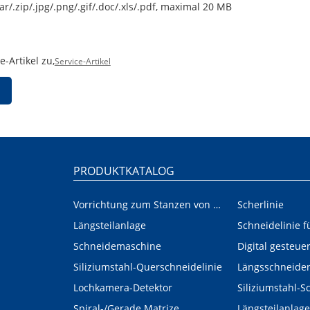
ar/.zip/.jpg/.png/.gif/.doc/.xls/.pdf, maximal 20 MB
-Artikel zu,
Service-Artikel
PRODUKTKATALOG
Vorrichtung zum Stanzen von Innen-/Außenplatinen im Automobilbereich
Scherlinie
Längsteilanlage
Schneidemaschine
Siliziumstahl-Querschneidelinie
Längsschneide
Lochkamera-Detektor
Siliziumstahl-S
Spiral-/Gerade Matrize
Längsteilanlage