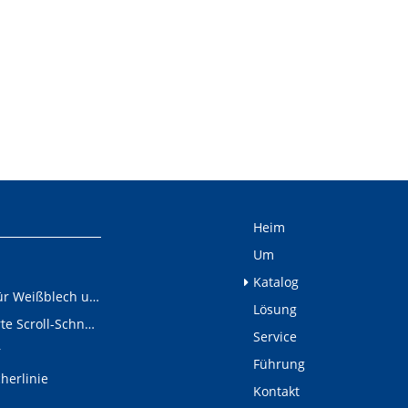
Heim
Um
Katalog
Schneidelinie für Weißblech und Aluminiumschnecken
Lösung
Digital gesteuerte Scroll-Schneidelinie
Service
r
Führung
cherlinie
Kontakt