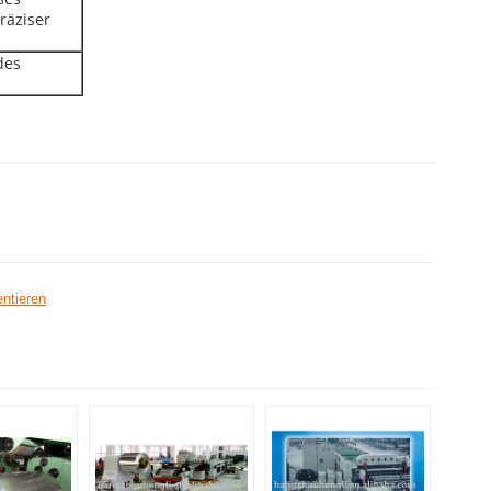
räziser
des
ntieren