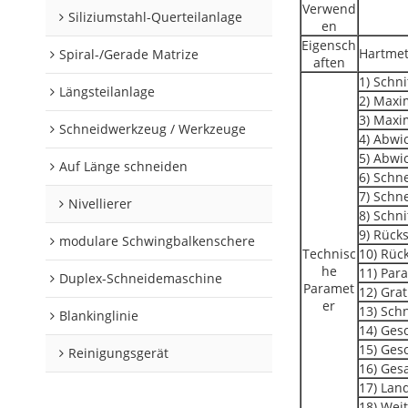
Verwend
Siliziumstahl-Querteilanlage
en
Eigensch
Hartmet
Spiral-/Gerade Matrize
aften
1) Schn
Längsteilanlage
2) Maxi
3) Maxi
Schneidwerkzeug / Werkzeuge
4) Abwi
5) Abwi
Auf Länge schneiden
6) Sch
7) Schn
Nivellierer
8) Schn
9) Rücks
modulare Schwingbalkenschere
Technisc
10) Rüc
he
11) Par
Duplex-Schneidemaschine
Paramet
12) Gra
er
13) Sch
Blankinglinie
14) Ges
15) Ges
Reinigungsgerät
16) Ges
17) La
18) Wei