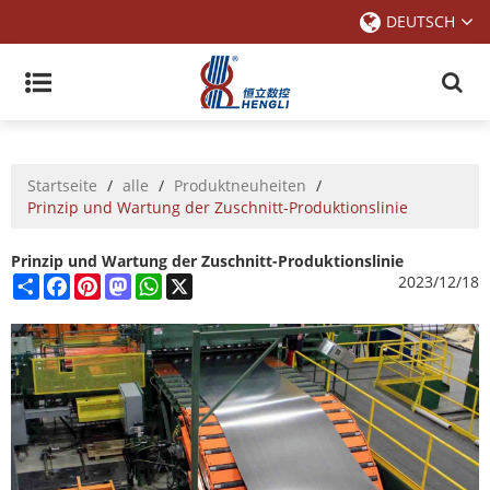
DEUTSCH
Startseite
/
alle
/
Produktneuheiten
/
Prinzip und Wartung der Zuschnitt-Produktionslinie
Prinzip und Wartung der Zuschnitt-Produktionslinie
Share
Facebook
Pinterest
Mastodon
WhatsApp
X
2023/12/18