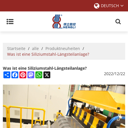
DEUTSCH
Startseite
/
alle
/
Produktneuheiten
/
Was ist eine Siliziumstahl-Längsteilanlage?
Was ist eine Siliziumstahl-Längsteilanlage?
Share
Facebook
Pinterest
Mastodon
WhatsApp
X
2022/12/22