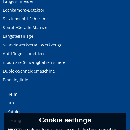
Längsschneider
Lochkamera-Detektor
Siliziumstahl-Scherlinie
Spiral-/Gerade Matrize
Längsteilanlage
Schneidwerkzeug / Werkzeuge
Auf Länge schneiden
modulare Schwingbalkenschere
Duplex-Schneidemaschine
Blankinglinie
Heim
Um
Katalog
Cookie settings
Lösung
Service
We use cookies to provide you with the best possible