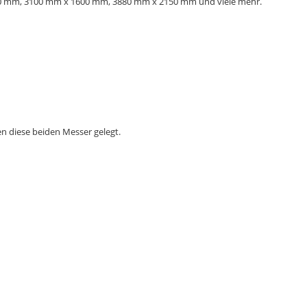
x 300 mm, 3100 mm x 1600 mm, 3880 mm x 2150 mm und viele mehr.
 diese beiden Messer gelegt.