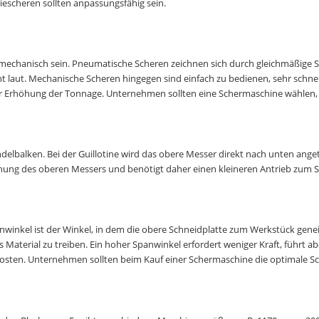
escheren sollten anpassungsfähig sein.
mechanisch sein. Pneumatische Scheren zeichnen sich durch gleichmäßige Sc
t laut. Mechanische Scheren hingegen sind einfach zu bedienen, sehr schne
r Erhöhung der Tonnage. Unternehmen sollten eine Schermaschine wählen, 
delbalken. Bei der Guillotine wird das obere Messer direkt nach unten ange
hung des oberen Messers und benötigt daher einen kleineren Antrieb zum 
nwinkel ist der Winkel, in dem die obere Schneidplatte zum Werkstück geneig
as Material zu treiben. Ein hoher Spanwinkel erfordert weniger Kraft, führt ab
ten. Unternehmen sollten beim Kauf einer Schermaschine die optimale Schn