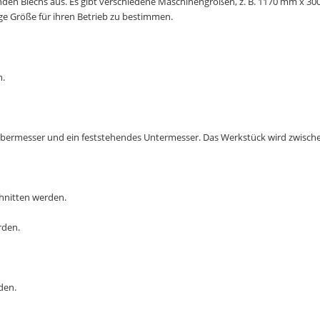
idenden Blechs aus. Es gibt verschiedene Maschinengrößen, z. B. 1170 mm 
ge Größe für ihren Betrieb zu bestimmen.
n.
bermesser und ein feststehendes Untermesser. Das Werkstück wird zwischen
chnitten werden.
rden.
den.