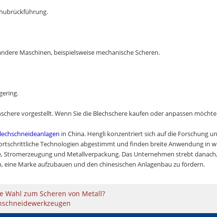
rhubrückführung.
 andere Maschinen, beispielsweise mechanische Scheren.
gering.
schere vorgestellt. Wenn Sie die Blechschere kaufen oder anpassen möcht
Blechschneideanlagen
in China. Hengli konzentriert sich auf die Forschung u
rtschrittliche Technologien abgestimmt und finden breite Anwendung in wic
ie, Stromerzeugung und Metallverpackung. Das Unternehmen strebt danach,
 eine Marke aufzubauen und den chinesischen Anlagenbau zu fördern.
te Wahl zum Scheren von Metall?
echschneidewerkzeugen