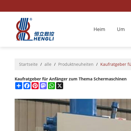
Heim
Um
Startseite
/
alle
/
Produktneuheiten
/
Kaufratgeber 
Kaufratgeber für Anfänger zum Thema Schermaschinen
Share
Facebook
Pinterest
Mastodon
WhatsApp
X