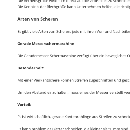
Die Betriebsgröße wirkt sich direkt auf die Größe des zu schne
Die Kenntnis der Blechgröße kann Unternehmen helfen, die richti
Arten von Scheren
Es gibt viele Arten von Scheren, jede mit ihren Vor- und Nachteile
Gerade Messerschermaschine
Die Gerademesser-Schermaschine verfügt über ein bewegliches O
Besonderheit:
Mit einer Vierkantschere können Streifen zugeschnitten und ges
Um den Abstand einzuhalten, muss eines der Messer verstellt we
Vorteil:
Es ist wirtschaftlich, gerade Kantenrohlinge aus Streifen zu schnei
Es kann problemlos Blätter schneiden, die kleiner als 50 mm sind.