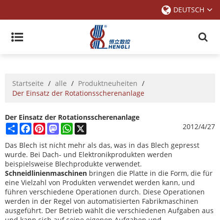
DEUTSCH
Startseite
/
alle
/
Produktneuheiten
/
Der Einsatz der Rotationsscherenanlage
Der Einsatz der Rotationsscherenanlage
Share
Facebook
Pinterest
Mastodon
WhatsApp
X
2012/4/27
Das Blech ist nicht mehr als das, was in das Blech gepresst
wurde. Bei Dach- und Elektronikprodukten werden
beispielsweise Blechprodukte verwendet.
Schneidlinienmaschinen
bringen die Platte in die Form, die für
eine Vielzahl von Produkten verwendet werden kann, und
führen verschiedene Operationen durch. Diese Operationen
werden in der Regel von automatisierten Fabrikmaschinen
ausgeführt. Der Betrieb wählt die verschiedenen Aufgaben aus
und kann sich auf seine eigenen Aufgaben und