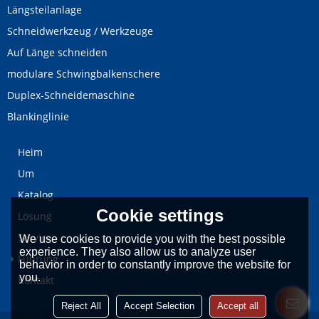
Längsteilanlage
Schneidwerkzeug / Werkzeuge
Auf Länge schneiden
modulare Schwingbalkenschere
Duplex-Schneidemaschine
Blankinglinie
Heim
Um
Katalog
Cookie settings
Lösung
Service
We use cookies to provide you with the best possible
experience. They also allow us to analyze user
Führung
behavior in order to constantly improve the website for
you.
Kontakt
Reject All
Accept Selection
Accept all