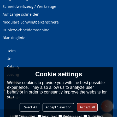
Schneidwerkzeug / Werkzeuge
Auf Länge schneiden
modulare Schwingbalkenschere
Duplex-Schneidemaschine
Blankinglinie
Heim
Um
Katalog
Cookie settings
Lösung
Service
We use cookies to provide you with the best possible
experience. They also allow us to analyze user
Führung
behavior in order to constantly improve the website for
you.
Kontakt
Reject All
Accept Selection
Accept all
Copyright © 2026
HENGLI CNC TECHNOLOGY CO., LTD.
Support By
Necessary
Analytics
Preferences
Marketing