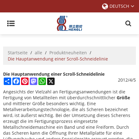
DEUTSCH
Startseite
/
alle
/
Produktneuheiten
/
Die Hauptanwendung einer Scroll-Schneidelinie
Die Hauptanwendung einer Scroll-Schneidelinie
Share
Facebook
Pinterest
Mastodon
WhatsApp
X
2012/4/5
Angesichts der Vielzahl an Fertigungsanwendungen ist die
Fertigung von Metallteilen mit überdurchschnittlicher
Größe
und mittlerer Größe besonders wichtig. Eine
Metallverarbeitungstechnologie, die als Scheren bezeichnet
wird, ist äußerst wichtig. Bei der Umsetzung dieses Scherens
erzeugt die im Fertigungsprozess eingesetzte
Metallschneidemaschine ein Band und eine Freiform. Durch
das Scheren kann die Öffnung Ihrer Metallplatte für eine
Lüftungshaube und andere Spezialgeräte erzeugt werden, die