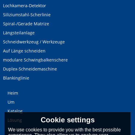
Lochkamera-Detektor
Siliziumstahl-Scherlinie
Spiral-/Gerade Matrize
Längsteilanlage
Schneidwerkzeug / Werkzeuge
Auf Länge schneiden
modulare Schwingbalkenschere
Duplex-Schneidemaschine
Blankinglinie
Heim
Um
Katalog
Cookie settings
Lösung
Service
We use cookies to provide you with the best possible