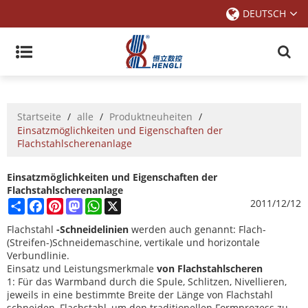
DEUTSCH
Startseite
/
alle
/
Produktneuheiten
/
Einsatzmöglichkeiten und Eigenschaften der
Flachstahlscherenanlage
Einsatzmöglichkeiten und Eigenschaften der
Flachstahlscherenanlage
Share
Facebook
Pinterest
Mastodon
WhatsApp
X
2011/12/12
Flachstahl
-Schneidelinien
werden auch genannt: Flach-
(Streifen-)Schneidemaschine, vertikale und horizontale
Verbundlinie.
Einsatz und Leistungsmerkmale
von Flachstahlscheren
1: Für das Warmband durch die Spule, Schlitzen, Nivellieren,
jeweils in eine bestimmte Breite der Länge von Flachstahl
schneiden, Flachstahl, um den traditionellen Formprozess zu