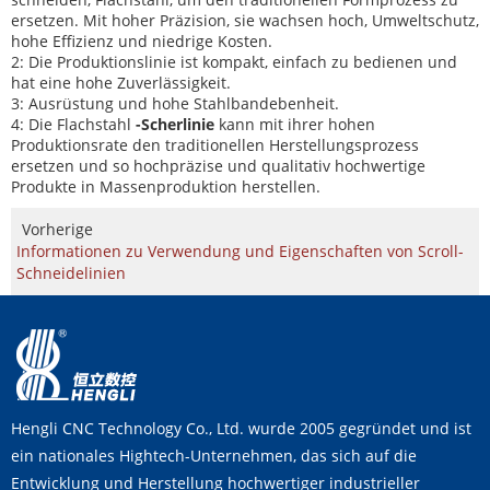
ersetzen. Mit hoher Präzision, sie wachsen hoch, Umweltschutz,
hohe Effizienz und niedrige Kosten.
2: Die Produktionslinie ist kompakt, einfach zu bedienen und
hat eine hohe Zuverlässigkeit.
3: Ausrüstung und hohe Stahlbandebenheit.
4: Die Flachstahl
-Scherlinie
kann mit ihrer hohen
Produktionsrate den traditionellen Herstellungsprozess
ersetzen und so hochpräzise und qualitativ hochwertige
Produkte in Massenproduktion herstellen.
Vorherige
Informationen zu Verwendung und Eigenschaften von Scroll-
Schneidelinien
Hengli CNC Technology Co., Ltd. wurde 2005 gegründet und ist
ein nationales Hightech-Unternehmen, das sich auf die
Entwicklung und Herstellung hochwertiger industrieller